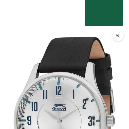
שפה
עברית
English
תקריב