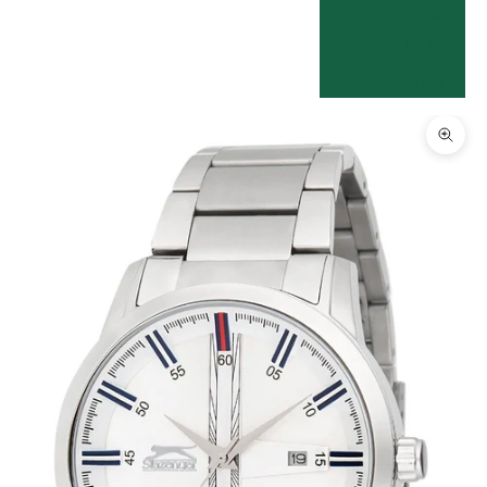
שפה
עברית
English
תקריב