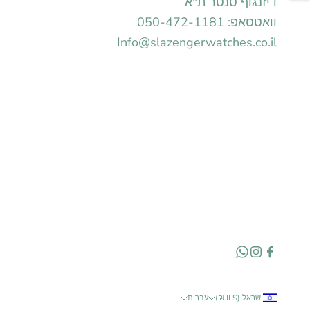
דיזנגוף סנטר ת"א
וואטסאפ: 050-472-1181
Info@slazengerwatches.co.il
ישראל (ILS ₪)
עברית