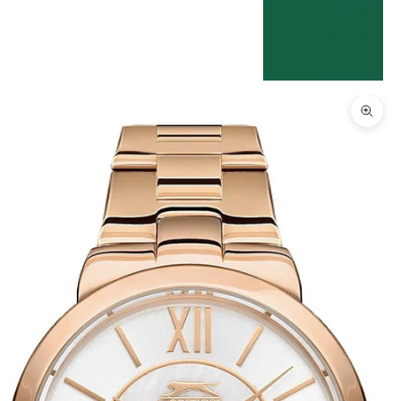
שפה
עברית
English
תקריב