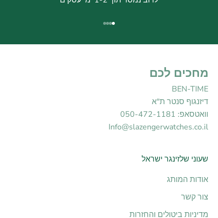
לרוב נמסר תוך 1-2 ימי עסקים
עבור לפריט 1
עבור לפריט 2
עבור לפריט 3
עבור לפריט 4
מחכים לכם
BEN-TIME
דיזנגוף סנטר ת"א
וואטסאפ: 050-472-1181
Info@slazengerwatches.co.il
שעוני שלזינגר ישראל
אודות המותג
צור קשר
מדיניות ביטולים והחזרות