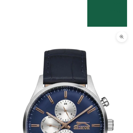
שפה
עברית
English
תקריב