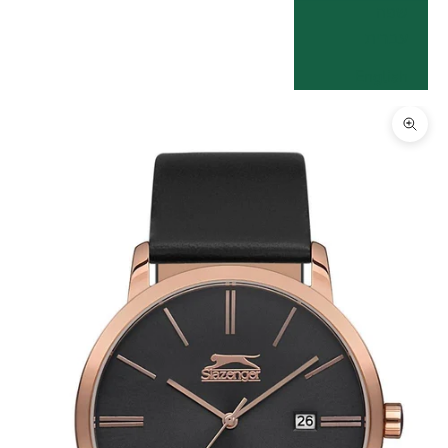
שפה
עברית
English
תקריב