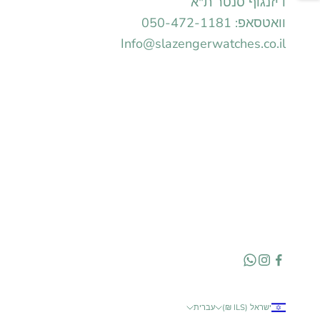
דיזנגוף סנטר ת"א
וואטסאפ: 050-472-1181
Info@slazengerwatches.co.il
ישראל (ILS ₪)
עברית