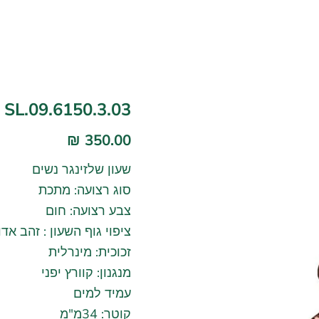
SL.09.6150.3.03
350.00 ₪
שעון שלזינגר נשים
סוג רצועה: מתכת
צבע רצועה: חום
ציפוי גוף השעון : זהב אדו
זכוכית: מינרלית
מנגנון: קוורץ יפני
עמיד למים
קוטר: 34מ"מ