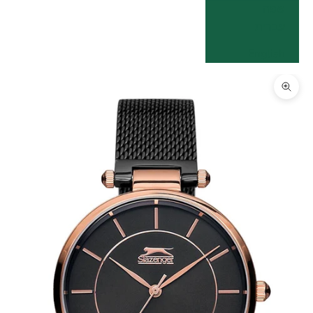
שפה
עברית
English
תקריב