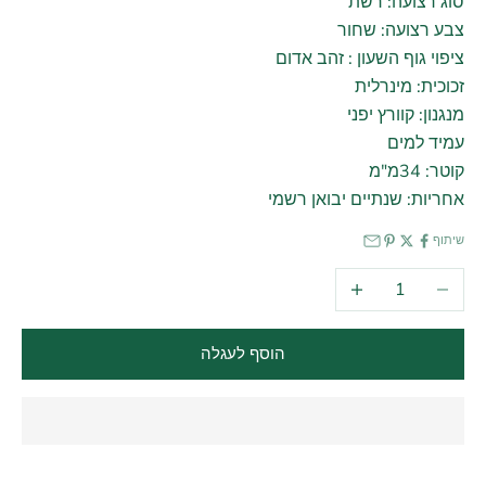
סוג רצועה: רשת
צבע רצועה: שחור
ציפוי גוף השעון : זהב אדום
זכוכית: מינרלית
מנגנון: קוורץ יפני
עמיד למים
קוטר: 34מ"מ
אחריות: שנתיים יבואן רשמי
שיתוף
הקטנת הכמות
הגדלת הכמות
הוסף לעגלה