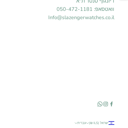
דיזנגוף סנטר ת"א
וואטסאפ: 050-472-1181
Info@slazengerwatches.co.il
ישראל (ILS ₪)
עברית