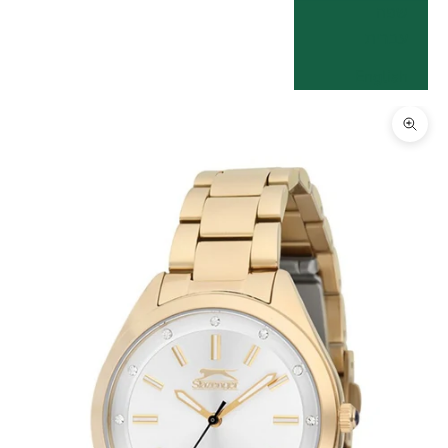
שפה
עברית
English
תקריב