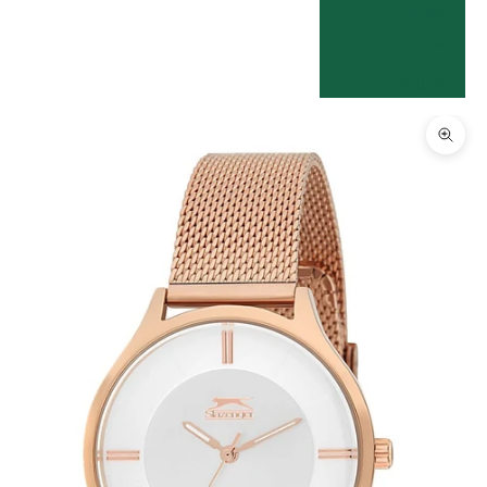
שפה
עברית
English
תקריב