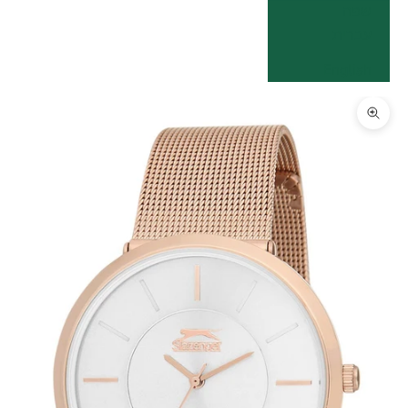
שפה
עברית
English
תקריב