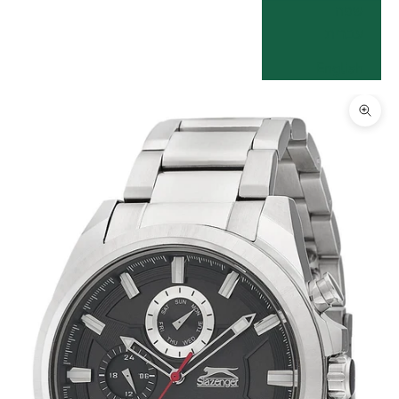
שפה
עברית
English
תקריב