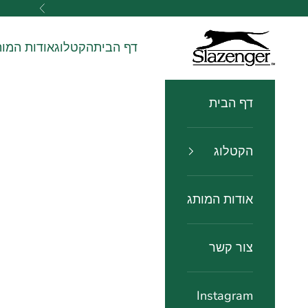
ילוג לתוכן
הקודם
slazenger watches שעוני שלזינגר
דף הבית
הקטלוג
אודות המות
דף הבית
הקטלוג
אודות המותג
צור קשר
Instagram