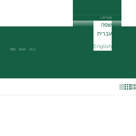
עברית
שפה
עברית
English
בית
חנות
990
אזל מהמלאי