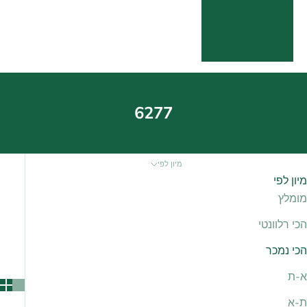
שפה
עברית
English
6277
מיון לפי
מיון לפי
מומלץ
הכי רלוונטי
הכי נמכר
א-ת
ת-א