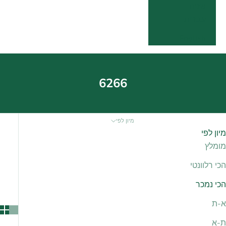
שפה
עברית
English
6266
מיון לפי
מיון לפי
מומלץ
הכי רלוונטי
הכי נמכר
א-ת
ת-א