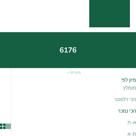
שפה
עברית
English
6176
מיון לפי
מיון לפי
מומלץ
הכי רלוונטי
הכי נמכר
א-ת
ת-א