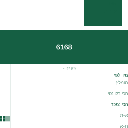
שפה
עברית
English
6168
מיון לפי
מיון לפי
מומלץ
הכי רלוונטי
הכי נמכר
א-ת
ת-א