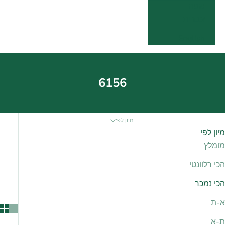
שפה
עברית
English
6156
מיון לפי
מיון לפי
מומלץ
הכי רלוונטי
הכי נמכר
א-ת
ת-א