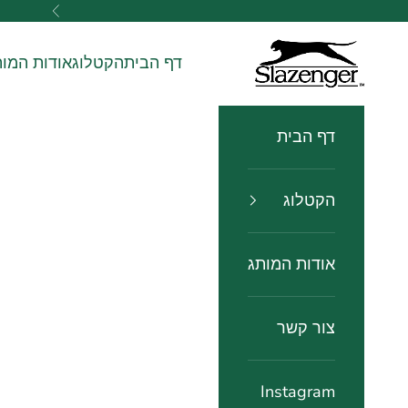
ילוג לתוכן
הקודם
slazenger watches שעוני שלזינגר
דף הבית
הקטלוג
אודות המות
דף הבית
הקטלוג
אודות המותג
צור קשר
Instagram