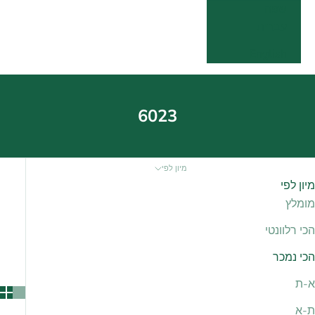
שפה
עברית
English
6023
מיון לפי
מיון לפי
מומלץ
הכי רלוונטי
הכי נמכר
א-ת
ת-א