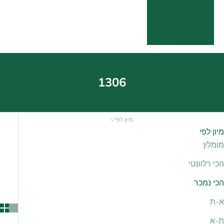
שפה
עברית
English
1306
מיון לפי
מיון לפי
מומלץ
הכי רלוונטי
הכי נמכר
א-ת
ת-א