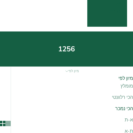
שפה
עברית
English
1256
מיון לפי
מיון לפי
מומלץ
הכי רלוונטי
הכי נמכר
א-ת
ת-א