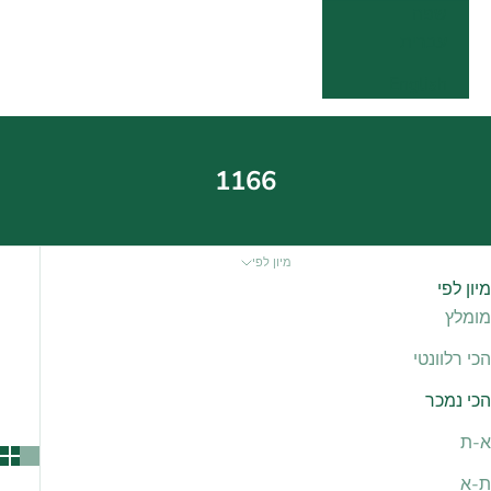
שפה
עברית
English
1166
מיון לפי
מיון לפי
מומלץ
הכי רלוונטי
הכי נמכר
א-ת
ת-א