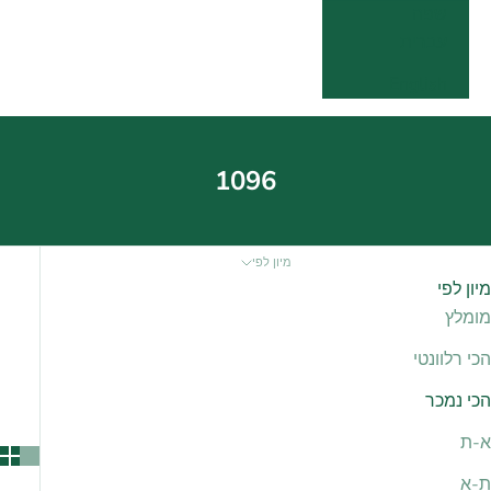
שפה
עברית
English
1096
מיון לפי
מיון לפי
מומלץ
הכי רלוונטי
הכי נמכר
א-ת
ת-א