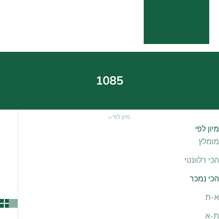
שפה
עברית
English
1085
מיון לפי
מיון לפי
מומלץ
הכי רלוונטי
הכי נמכר
א-ת
ת-א