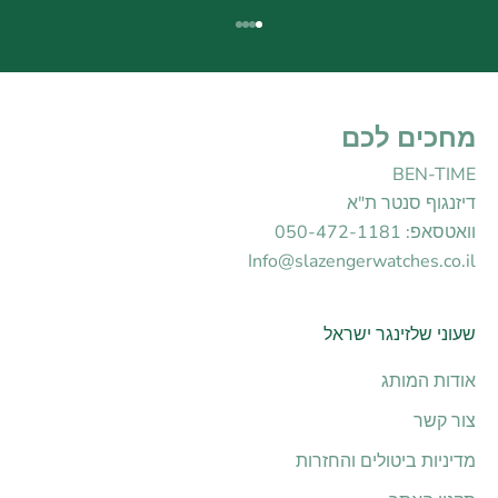
עבור לפריט 1
עבור לפריט 2
עבור לפריט 3
עבור לפריט 4
מחכים לכם
BEN-TIME
דיזנגוף סנטר ת"א
וואטסאפ: 050-472-1181
Info@slazengerwatches.co.il
שעוני שלזינגר ישראל
אודות המותג
צור קשר
מדיניות ביטולים והחזרות