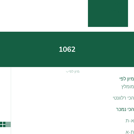
שפה
עברית
English
1062
מיון לפי
מיון לפי
מומלץ
הכי רלוונטי
הכי נמכר
א-ת
ת-א