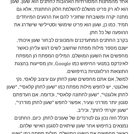
אחד מהמתנות המסורתיות האהובות לחתנים הוא שעון. שעון
הוא לא רק פריט מושלם להשלמת הלוק החתונתי, אלא גם
מתנה יקרה ומשובחת שתזכיר להם את הרגעים המיוחדים
תמיד. כמו כן, שעון הוא פריט שימושי וסטיילישי שישדרג את
ההופעה של כל חתן.
בקרב החתנים המתעדכנים והמכוונים לבחור שעון איכותי,
ישנם מספר מילות מפתח שחשוב לשים דגש עליהן כאשר
מחפשים את השעון המושלם. המילים המפתח הן המפתח
לאינדקס במנועי החיפוש כמו Google, והן מסייעות בהצגת
התוצאות הרלוונטיות בחיפושים.
למשל, אם אתם מחפשים שעון לחתן עם עיצוב קלאסי, נקי
ואלגנטי, יש לחפש מילות מפתח כמו "שעון לחתן קלאסי", "שעון
לחתן אלגנטי", "שעון לחתונה קלאסי", וכדומה. אם העדפתם
סגנון יותר מודרני וצעיר, אפשר לחפש "שעון לחתן מודרני",
"שעון יוקרתי לחתן", וכיו"ב.
הכלל הזה נכון גם לטרנדים של שעונים לחתן. כיום, החתנים
נמצאים בחיפוש אחר שעון שיתאים לסגנון האישי שלהם.
כאשר מחפשים את השעון המושלם, מילות מפתח כמו "שעון