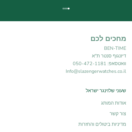
עבור לפריט 1
עבור לפריט 2
עבור לפריט 3
עבור לפריט 4
מחכים לכם
BEN-TIME
דיזנגוף סנטר ת"א
וואטסאפ: 050-472-1181
Info@slazengerwatches.co.il
שעוני שלזינגר ישראל
אודות המותג
צור קשר
מדיניות ביטולים והחזרות